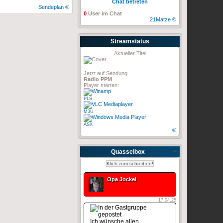
Chat betreten
Sendeplan ©
0
User im Chat
21Matze ©
Streamstatus
Aktueller Titel
Jetzt auf Sendung
Radio PPM
Player starten:
PLS
M3U
ASX
©
Quasselbox
Klick zum schreiben!
Opa Jockel
17.04.25
Ich wünsche allen