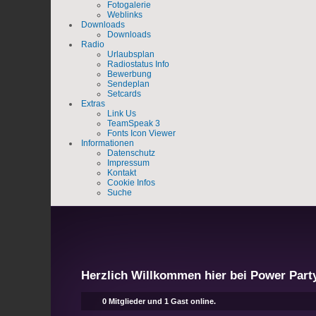
Fotogalerie
Weblinks
Downloads
Downloads
Radio
Urlaubsplan
Radiostatus Info
Bewerbung
Sendeplan
Setcards
Extras
Link Us
TeamSpeak 3
Fonts Icon Viewer
Informationen
Datenschutz
Impressum
Kontakt
Cookie Infos
Suche
Herzlich Willkommen hier bei Power Part
0 Mitglieder und 1 Gast online.