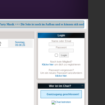
Musik +++ Die Seite ist noch im Aufbau und es können sich noch einige Fehler eingesch
Login
Name oder Email
,
Sonntag,
6
09.08.26
Passwort
Noch kein Mitglied?
Klicke hier
um dich zu registrieren
Passwort vergessen?
Um ein neues Passwort anzufordern
klicke hier
.
Wer ist im Chat?
Gastzugang geschlossen!