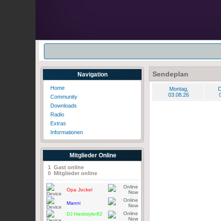
Sendeplan
Navigation
Home
Montag,
D
03.08.26
Community
Downloads
Radio
Extras
Informationen
Mitglieder Online
1 Gast online
0 Mitglieder online
Opa Jockel
Manni
DJ Hardstyler82