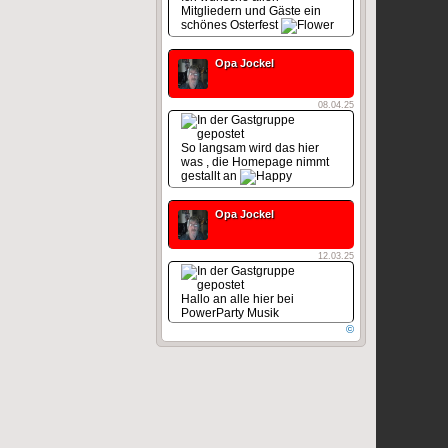
Mitgliedern und Gäste ein
schönes Osterfest
Opa Jockel
08.04.25
So langsam wird das hier
was , die Homepage nimmt
gestallt an
Opa Jockel
12.03.25
Hallo an alle hier bei
PowerParty Musik
©