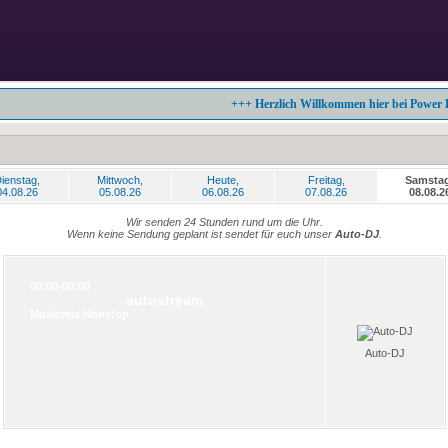
+++ Herzlich Willkommen hier bei Power Party 
ienstag,
Mittwoch,
Heute,
Freitag,
Samstag
04.08.26
05.08.26
06.08.26
07.08.26
08.08.2
Wir senden 24 Stunden rund um die Uhr.
Wenn keine Sendung geplant ist sendet für euch unser
Auto-DJ
.
00:00-00:00
autostream
Musicmix Nonstop
Auto-DJ