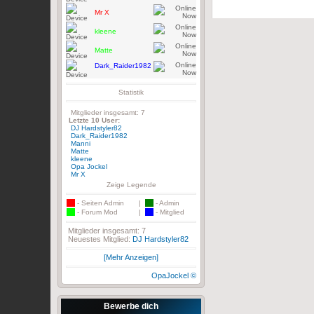
Mr X
kleene
Matte
Dark_Raider1982
Statistik
Mitglieder insgesamt: 7
Letzte 10 User:
DJ Hardstyler82
Dark_Raider1982
Manni
Matte
kleene
Opa Jockel
Mr X
Zeige Legende
- Seiten Admin
|
- Admin
- Forum Mod
|
- Mitglied
Mitglieder insgesamt: 7
Neuestes Mitglied:
DJ Hardstyler82
[Mehr Anzeigen]
OpaJockel ©
Bewerbe dich