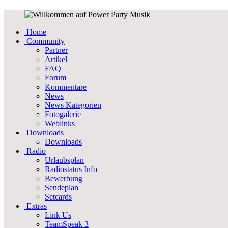
Home
Community
Partner
Artikel
FAQ
Forum
Kommentare
News
News Kategorien
Fotogalerie
Weblinks
Downloads
Downloads
Radio
Urlaubsplan
Radiostatus Info
Bewerbung
Sendeplan
Setcards
Extras
Link Us
TeamSpeak 3