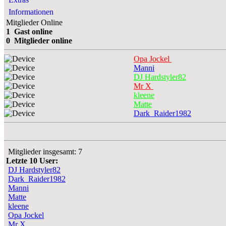
Informationen
Mitglieder Online
1 Gast online
0 Mitglieder online
Opa Jockel
Manni
DJ Hardstyler82
Mr X
kleene
Matte
Dark_Raider1982
Mitglieder insgesamt: 7
Letzte 10 User:
DJ Hardstyler82
Dark_Raider1982
Manni
Matte
kleene
Opa Jockel
Mr X