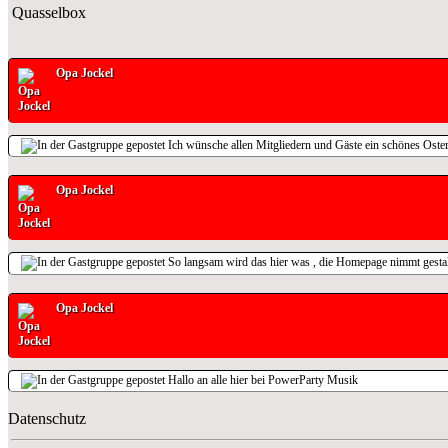
Quasselbox
Opa Jockel
Ich wünsche allen Mitgliedern und Gäste ein schönes Oste
Opa Jockel
So langsam wird das hier was , die Homepage nimmt gestal
Opa Jockel
Hallo an alle hier bei PowerParty Musik
Datenschutz