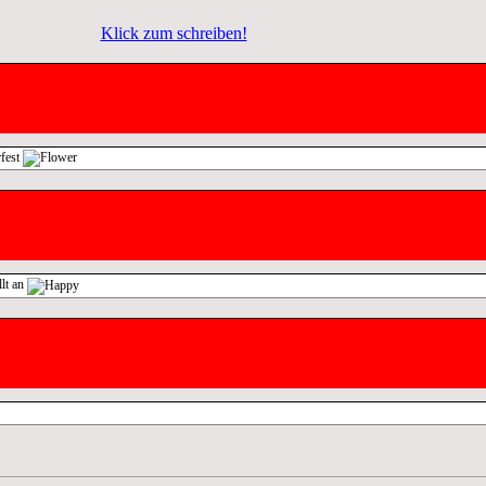
Klick zum schreiben!
rfest
lt an